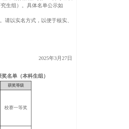
研究生组）。具体名单公示如
单位。请以实名方式，以便于核实、
2025年3月27日
获奖名单（
本科生组
）
获奖等级
校赛一等奖