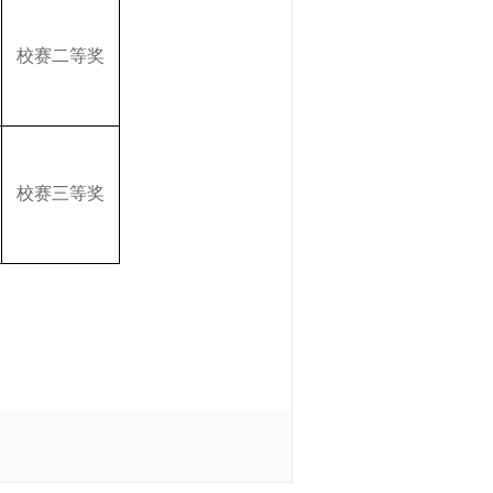
校赛
二
等奖
校赛三等奖