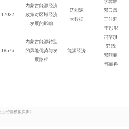
李蓉蓉
;
内蒙古能源经济
泛能源
郭云凤
;
-17022
政策对区域经济
大数据
王佳莉
;
发展的影响
李彤彤
冯芊琪
;
内蒙古能源转型
郭靖
;
-18576
的风能优势与发
能源经济
郭菲菲
;
展路径
邢丽冉
企业经营模拟实训》