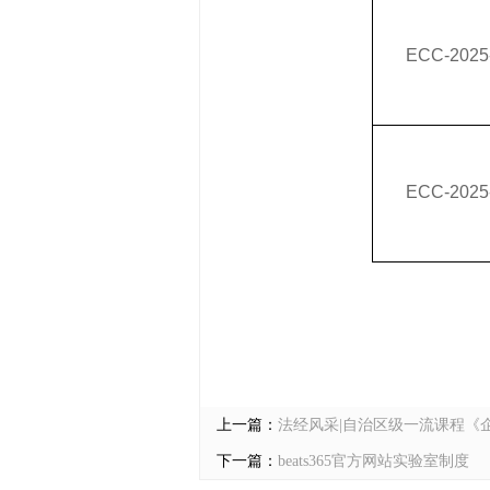
ECC-2025
ECC-2025
上一篇：
法经风采|自治区级一流课程《
下一篇：
beats365官方网站实验室制度