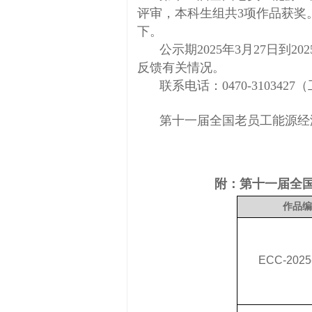
评审，本科生组共3项作品获奖
下。
公示期2025年3月27日
反馈有关情况。
联系电话：0470-310342
第十一届全国老员工能源经济
附：第十一届全
作品编
ECC-2025