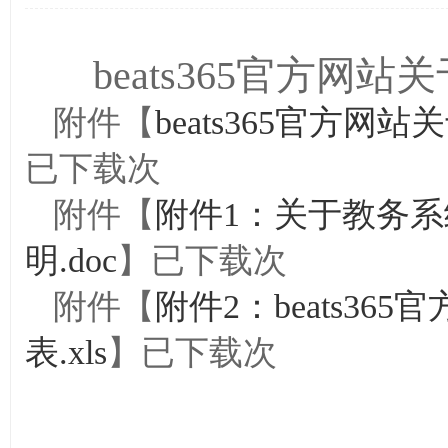
beats365官方网站
附件【
beats365官方网
已下载
次
附件【
附件1：关于教务
明.doc
】已下载
次
附件【
附件2：beats3
表.xls
】已下载
次