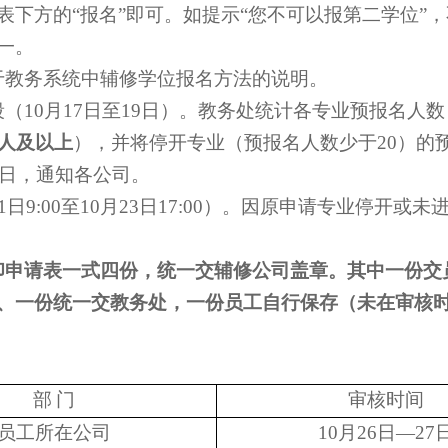
表下方的“报名”即可。如提示“您不可以报第二学位”
一。
于教务系统中辅修学位报名方法的说明。
段（
10
月
17
日至
19
日）。教务处统计各专业预报名人数
人及以上
），并将停开专业（预报名人数少于
20
）的
日，通知各公司。
1
日
9:00
至
10
月
23
日
17:00
）。因原申请专业停开或未
印申请表一式四份，统一交辅修公司盖章。其中一份交
、一份统一交教务处，一份员工自行保存（未在审核
部
门
审核时间
员工所在公司
10
月
26
日
—27