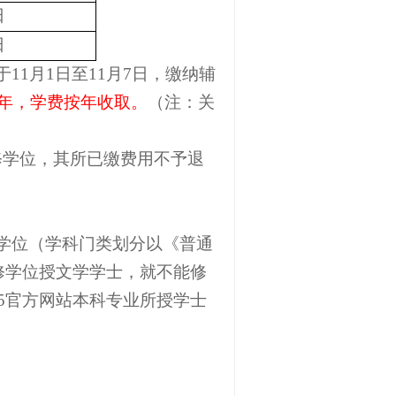
日
日
于
11
月
1
日至
11
月
7
日，缴纳辅
年，学费按年收取。
（注：关
修学位，其所已缴费用不予退
学位（学科门类划分以《普通
修学位授文学学士，就不能修
s365官方网站本科专业所授学士