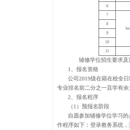
6
7
8
b
9
10
11
二、
辅修学位招生要求及
1
、报名资格
公司
2019
级在籍在校全日
专业排名前二分之一且学有余
2
、报名程序
（
1
）预报名阶段
自愿参加辅修学位学习的
作程序如下：登录教务系统，选择