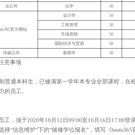
法公司
法学
30
会计学
50
工商管理
50
eats365官方网站
市场营销
50
国际经济与贸易
50
传媒公司
新闻学
30
注意事项
制普通本科生，已修满第一学年本专业全部课程，在
力的员工。
员工，须于
2020
年
10
月
12
日
09:00
至
10
月
16
日
17:00
登
“信息维护”下的“辅修学位报名”，填写《beats3