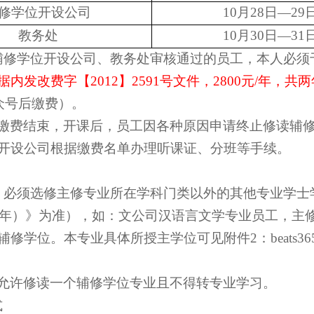
修学位开设公司
10
月
28
日
—29
教务处
10
月
30
日
—31
辅修学位开设公司、教务处审核通过的员工，本人必须
据内发改费字【
2012
】
2591
号文件，
2800
元
/
年，共两
公众号后缴费）。
缴费结束，开课后，员工因各种原因申请终止修读辅
开设公司根据缴费名单办理听课证、分班等手续。
，必须选修主修专业所在学科门类以外的其他专业学士
年）》为准），如：文公司汉语言文学专业员工，主
辅修学位。本专业具体所授主学位可见附件
2
：beat
允许修读一个辅修学位专业且不得转专业学习。
式