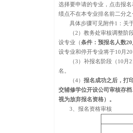
选择要申请的专业，点击报名
绩点不在本专业排名前二分之
具体步骤可见附件
1
：关
（
2
）教务处审核调整阶
设专业（
条件：预报名人数
20
设专业和停开专业将于
10
月
20
（
3
）补报名阶段（
10
月
2
名。
（
4
）
报名成功之后，打
交辅修学位开设公司审核存档
视为放弃报名资格）。
3
、报名资格审核