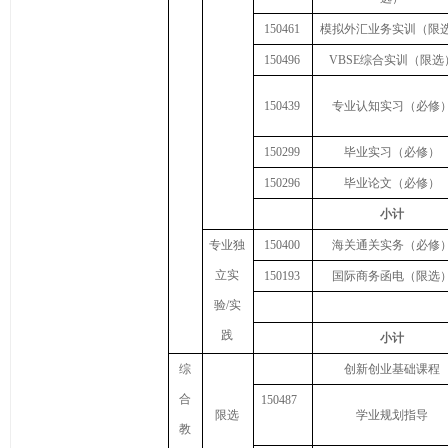
1
50461
模拟外汇业务实训（限
1
50496
VBSE
综合实训（
限选
1
50439
专业认知实习
（必修
1
50299
毕业实习
（必修）
1
50296
毕业论文
（必修）
小计
专业独
150400
海关通关实务（必修
立实
150193
国际商务函电（限选
验
/
实
践
小计
综
创新创业基础课程
合
150487
限选
学业规划指导
教