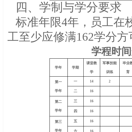
四、学制与学分要求
标准年限4年，员工在校
工至少应修满162学分
学程时间
课堂教
军事技能
毕业
学年
学期
学
训练
育
一
14
2
第一
学年
二
16
三
16
第二
学年
四
16
五
16
第三
学年
六
16