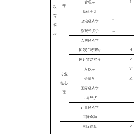
L
管理学
课
教
基础会计
育
L
政治
经济学
模
L
微观经济学
块
L
宏观经济学
H
国际贸易理论
M
国际贸易实务
M
财政学
专业
M
金融学
核心
国际经济学
课
世界经济
计量经济学
国际金融
M
国际结算