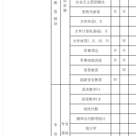
识
社会主义思想概论
教
必
修
H
H
育
形势与政策
模
大学外语
I
、
II
块
大学计算机
基础
I
、
II
M
大学体育
I、II、III、IV
H
H
军事理论
H
H
军事技能训练
M
美育教育
M
国家安全教育
高等数学
CⅠ
高等数学
CⅡ
线性代数
概率论与数理统计
专业
专
统计学
基础
业