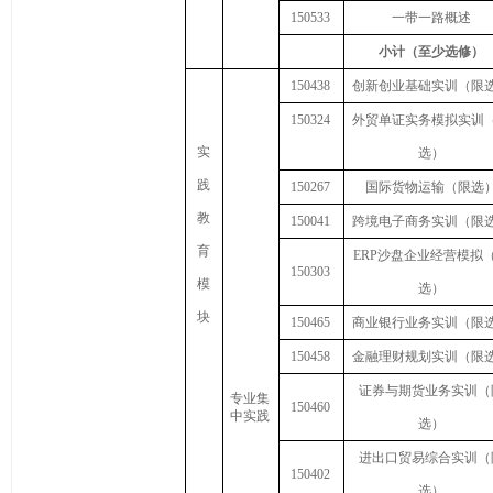
1
50
533
一带一路概述
小计（至少选修）
1
50
438
创新创业基础实训（限
150324
外贸单证实务模拟实训
实
选）
践
150267
国际货物运输（限选
教
150041
跨境电子商务实训（限
育
ERP
沙盘企业经营模拟
150303
模
选）
块
150465
商业银行业务实训（限
150458
金融理财规划实训（限
证券与期货业务实训（
专业集
150460
中实践
选）
进出口贸易综合实训（
1
50402
选）