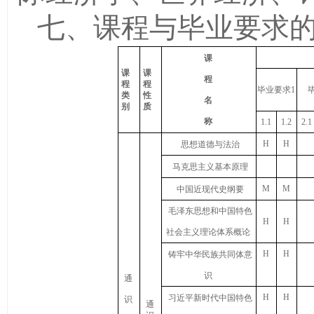
七、课程与毕业要求
课
课
课
程
程
程
毕业要求
1
类
性
名
别
质
称
1
.1
1
.2
2
.1
H
H
思想道德与法治
马克思主义基本原理
M
M
中国近现代史纲要
毛泽东思想和中国特色
H
H
社会主义理论体系概论
H
H
铸牢中华民族共同体意
识
通
H
H
习近平新时代中国特色
识
通