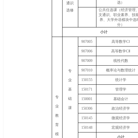
选）
通识
公共任选课（经济管理
选修
文通识、职业素养、技
养、大学外语模块中选
分）
小计
907005
高等数学
C
Ⅰ
907006
高等数学
C
Ⅱ
907009
线性代数
907010
概率论与数理统计
专
150155
统计学
业
基
150171
管理学
专
础
150001
基础会计
业
课
150306
政治经济学
教
150145
微观经济学
育
150148
宏观经济学
模
小计