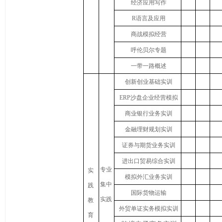
经济应用写作
R
语言及应用
商战模拟经营
呼伦贝尔专题
一带一路概述
创新创业基础实训
ERP
沙盘企业经营模拟
商业银行业务实训
金融理财规划实训
证券与期货业务实训
进出口贸易综合实训
专业
实
模拟外汇业务实训
集中
践
国际货物运输
实践
教
外贸单证实务模拟实训
育