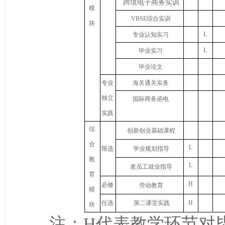
跨境电子商务实训
模
VBSE
综合实训
块
L
专业认知实习
L
毕业实习
毕业论文
专业
海关通关实务
独立
国际商务函电
实践
综
创新创业基础课程
合
L
限选
学业规划指导
教
L
老员工就业指导
育
H
必修
劳动教育
模
任选
第二课堂实践
H
块
注：
H
代表教学环节对