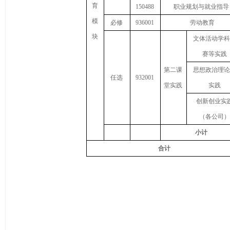
育
150488
职业规划与就业指导
模
必修
936001
劳动教育
块
文体活动学科
赛等实践
第二课
思想政治理论
任选
932001
堂实践
实践
创新创业实
（各公司）
小计
合计