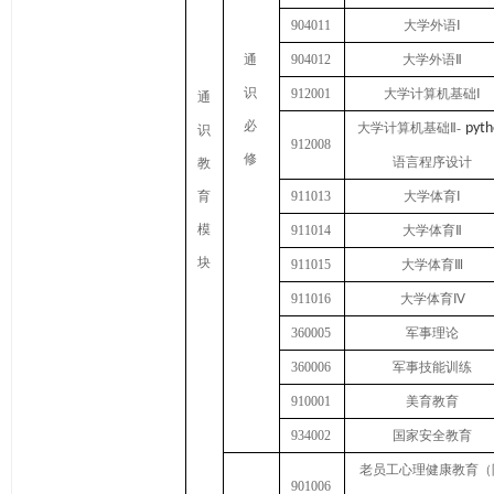
904011
大学外语
Ⅰ
通
904012
大学外语
Ⅱ
识
912001
大学
计算机基础
Ⅰ
通
必
大学计算机基础
Ⅱ-
pyth
识
912008
修
语言程序设计
教
育
9110
13
大学体育
Ⅰ
模
9110
14
大学体育
Ⅱ
块
9110
15
大学体育
Ⅲ
91101
6
大学体育
Ⅳ
360005
军事理论
360006
军事技能训练
910001
美育教育
934002
国家安全教育
老员工心理健康教育（
901006