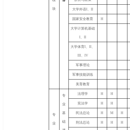
块
大学外语I、II
国家安全教育
H
大学计算机基础
I、II
大学体育I、II、
III、IV
军事理论
军事技能训练
美育教育
法理学
H
H
专
宪法学
H
H
业
基
民法总论
H
M
H
专
础
刑法总论
H
H
H
业