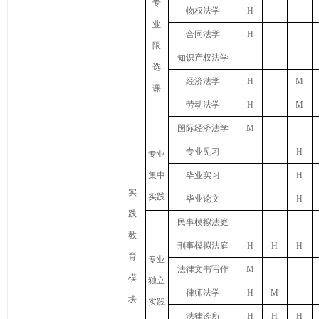
专
物权法学
H
业
合同法学
H
限
知识产权法学
选
经济法学
H
M
课
劳动法学
H
M
国际经济法学
M
专业见习
H
专业
集中
毕业实习
H
实
实践
毕业论文
H
践
民事模拟法庭
教
刑事模拟法庭
H
H
H
育
专业
法律文书写作
M
模
独立
律师法学
H
M
块
实践
法律诊所
H
H
H