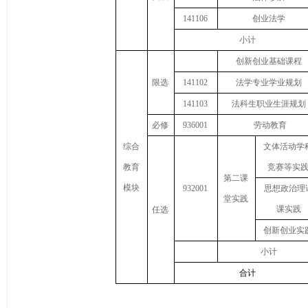
141106
创业法学
小计
创新创业基础课程
限选
141102
法学专业学业规划
141103
法科生职业生涯规划
必修
936001
劳动教育
综合
文体活动学
教育
竞赛等实
第二课
模块
932001
思想政治理
堂实践
课实践
任选
创新创业实
小计
合计