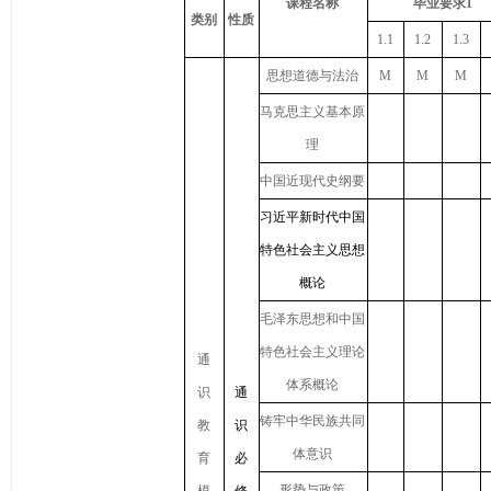
课程名称
毕业要求1
类别
性质
1.1
1.2
1.3
思想道德与法治
M
M
M
马克思主义基本原
理
中国近现代史纲要
习近平新时代中国
特色社会主义思想
概论
毛泽东思想和中国
特色社会主义理论
通
体系概论
识
通
铸牢中华民族共同
教
识
体意识
育
必
形势与政策
模
修