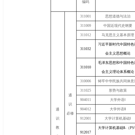
编码
311001
思想道德与法治
311009
中国近现代史纲要
311012
马克思主义基本原理
习近平新时代中国特色
311032
会主义思想概论
毛泽东思想和中国特色
311010
会主义理论体系概论
310006
铸牢中华民族共同体意
311025
形势与政策
通
904011
大学外语
Ⅰ
识
904012
大学外语
Ⅱ
通
必修
识
912001
大学计算机基础
Ⅰ
教
大学计算机基础Ⅱ-（PS
912017