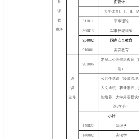
育
面设计）
课
大学体育
Ⅰ、Ⅱ、Ⅲ、Ⅳ
程
311011
军事理论
模块
360013
军事技能训练
934002
国家安全教育
910001
美育教育
老员工心理健康教育（
901006
选）
通
公共任选课（经济管理
识
人文通识、职业素养、
选修
能培养、大学外语模块
选
8学分）
小计
140022
法理学
140002
宪法学