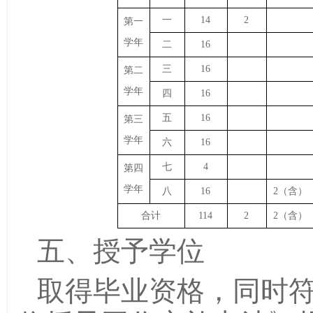
一
14
2
第一
学年
二
16
三
16
第二
学年
四
16
五
16
第三
学年
六
16
七
4
第四
学年
八
16
2（含）
合计
114
2
2（含）
五、授予学位
取得毕业资格，同时符合