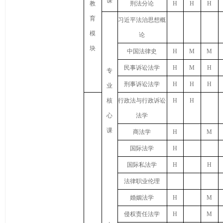
课
教
刑法分论
H
H
H
育
习近平法治思想概
模
论
块
中国法律史
H
M
M
民事诉讼法学
H
M
H
专
刑事诉讼法学
H
H
H
业
核
行政法与行政诉讼
H
H
心
法学
课
商法学
H
M
国际法学
H
国际私法学
H
H
法律职业伦理
婚姻法学
H
M
侵权责任法学
H
M